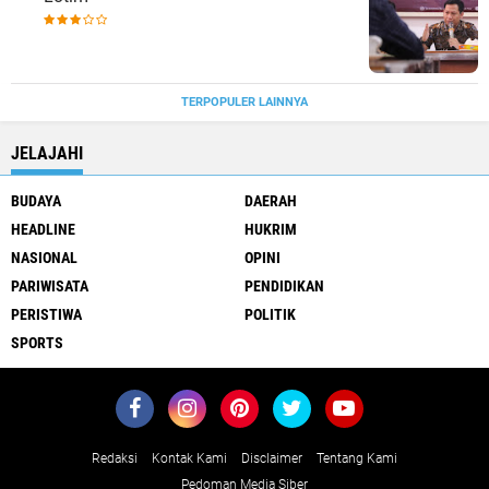
TERPOPULER LAINNYA
JELAJAHI
BUDAYA
DAERAH
HEADLINE
HUKRIM
NASIONAL
OPINI
PARIWISATA
PENDIDIKAN
PERISTIWA
POLITIK
SPORTS
Redaksi
Kontak Kami
Disclaimer
Tentang Kami
Pedoman Media Siber