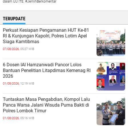
dalam UU ITE. #JernihBerkomentar
TERUPDATE
Perkuat Kesiapan Pengamanan HUT Ke-81
RI & Kunjungan Kapolri, Polres Lotim Apel
Siaga Kamtibmas
07/08/2026,
05:27 WIB
6 Dosen IAI Hamzanwadi Pancor Lolos
Bantuan Penelitian Litapdimas Kemenag RI
2026
01/08/2026,
12:19 WIB
Tuntaskan Masa Pengabdian, Kompol Lalu
Panca Warsa Jalani Wisuda Purna Bakti di
Polres Lombok Timur
01/08/2026,
05:16 WIB