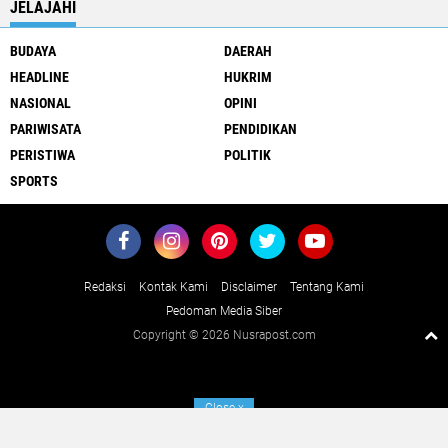
JELAJAHI
BUDAYA
DAERAH
HEADLINE
HUKRIM
NASIONAL
OPINI
PARIWISATA
PENDIDIKAN
PERISTIWA
POLITIK
SPORTS
Redaksi
Kontak Kami
Disclaimer
Tentang Kami
Pedoman Media Siber
Copyright ©
2026 Nusrapost.com
Close
x