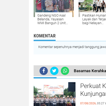
Gandeng NGO Asal
Pastikan Hunia
Belanda, Yayasan
Layak dan Terj
WMI Bangun 2 Unit
bagi Nelayan
RTLH Untuk
Mataram, Mente
Masyarakat Montong
PKP Tinjau Ru
Gading Lotim
Bintaro
KOMENTAR
Komentar sepenuhnya menjadi tanggung jawab
Basarnas Kerahka
TERUPDATE
Perkuat 
Kunjungan
Kamtibm
07/08/2026,
05:27 