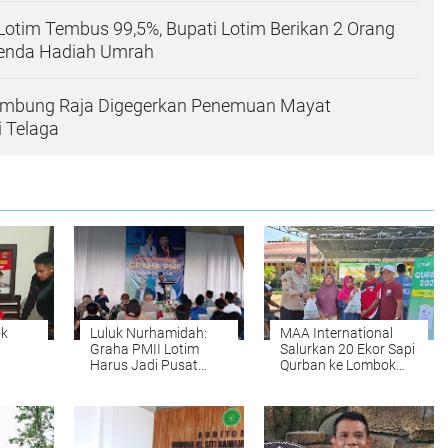
otim Tembus 99,5%, Bupati Lotim Berikan 2 Orang
enda Hadiah Umrah
mbung Raja Digegerkan Penemuan Mayat
 Telaga
ok
Luluk Nurhamidah:
MAA International
Graha PMII Lotim
Salurkan 20 Ekor Sapi
Harus Jadi Pusat
Qurban ke Lombok
Solusi Atas Persoalan
Timur
ran
Masyarakat
angan