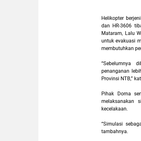
Helikopter berj
dan HR-3606 tib
Mataram, Lalu W
untuk evakuasi 
membutuhkan pen
“Sebelumnya d
penanganan lebi
Provinsi NTB,” ka
Pihak Dorna sem
melaksanakan s
kecelakaan.
“Simulasi sebag
tambahnya.