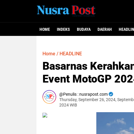
HOME
INDEKS
BUDAYA
DAERAH
HEADLI
Home
/
HEADLINE
Basarnas Kerahkan
Event MotoGP 202
Penulis : nusrapost.com
Thursday, September 26, 2024, Septemb
2024 WIB