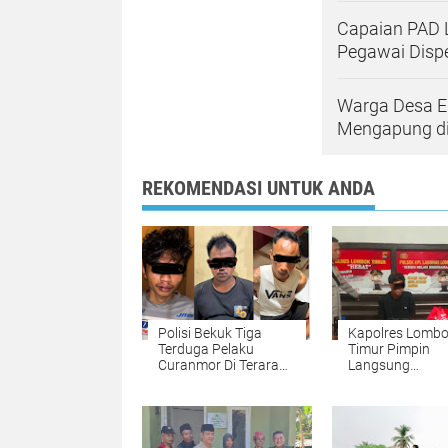
Capaian PAD L
Pegawai Disp
Warga Desa E
Mengapung di
REKOMENDASI UNTUK ANDA
Polisi Bekuk Tiga
Kapolres Lomb
Terduga Pelaku
Timur Pimpin
Curanmor Di Terara
Langsung
Lotim
Pengungkapan
Dugaan Pereda
Narkotika di
Pelabuhan Kay