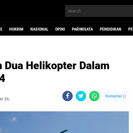
NE
HUKRIM
NASIONAL
OPINI
PARIWISATA
PENDIDIKAN
PE
 Dua Helikopter Dalam
4
Komentar (
)
er 26,