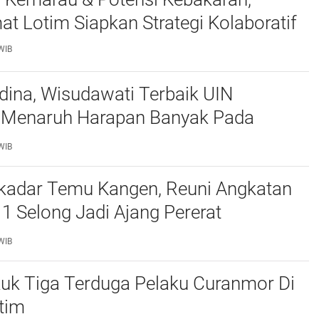
 Lotim Siapkan Strategi Kolaboratif
WIB
dina, Wisudawati Terbaik UIN
Menaruh Harapan Banyak Pada
ah Daerah
WIB
kadar Temu Kangen, Reuni Angkatan
 Selong Jadi Ajang Pererat
raan
WIB
kuk Tiga Terduga Pelaku Curanmor Di
tim