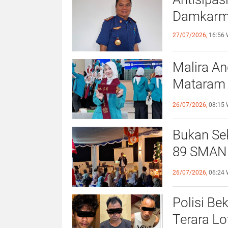
Damkarmat
27/07/2026,
16:56 
Malira An
Mataram 
Pemerint
26/07/2026,
08:15 
Bukan Se
89 SMAN 1
Persauda
26/07/2026,
06:24 
Polisi Be
Terara Lo