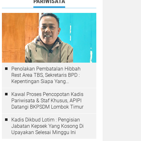
PARIWISATA
Penolakan Pembatalan Hibbah
Rest Area TBS, Sekretaris BPD :
Kepentingan Siapa Yang
Sebenarnya Kita Bela di Tanah
Sekolah ini?
Kawal Proses Pencopotan Kadis
Pariwisata & Staf Khusus, APIPI
Datangi BKPSDM Lombok Timur
Kadis Dikbud Lotim : Pengisian
Jabatan Kepsek Yang Kosong Di
Upayakan Selesai Minggu Ini