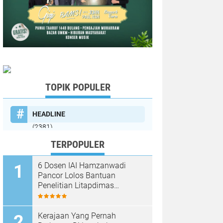
TOPIK POPULER
HEADLINE
(2381)
TERPOPULER
6 Dosen IAI Hamzanwadi
Pancor Lolos Bantuan
Penelitian Litapdimas
Kemenag RI 2026
Kerajaan Yang Pernah