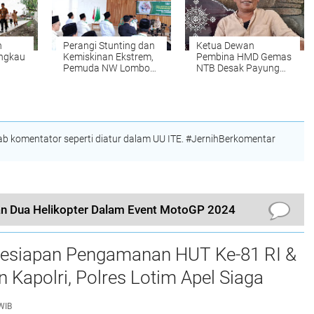
n
Perangi Stunting dan
Ketua Dewan
angkau
Kemiskinan Ekstrem,
Pembina HMD Gemas
Pemuda NW Lombok
NTB Desak Payung
ri
Timur Siap Turun ke
Hukum UU untuk
sunawa
Desa-Desa.
Program MBG:
Jangan Main Ancam
Tutup!
 komentator seperti diatur dalam UU ITE. #JernihBerkomentar
n Dua Helikopter Dalam Event MotoGP 2024
Kesiapan Pengamanan HUT Ke-81 RI &
 Kapolri, Polres Lotim Apel Siaga
as
WIB