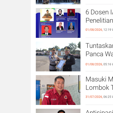
6 Dosen 
Penelitia
01/08/2026,
12:19 
Tuntaska
Panca War
Polres L
01/08/2026,
05:16 
Masuki M
Lombok T
31/07/2026,
06:25 
Antisipas