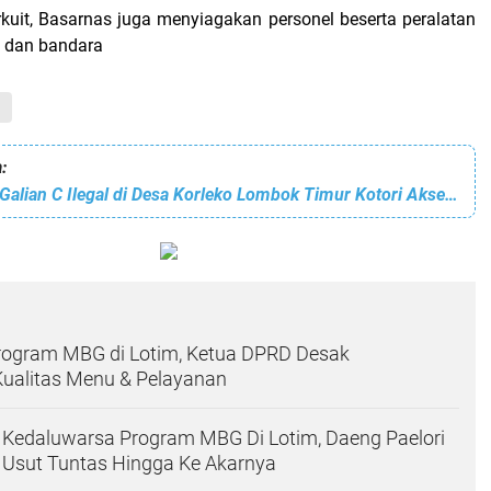
rkuit, Basarnas juga menyiagakan personel beserta peralatan
 dan bandara
B
:
Diduga Limbah Galian C Ilegal di Desa Korleko Lombok Timur Kotori Akses Jalan Sampai Rusak Lahan Pertanian
rogram MBG di Lotim, Ketua DPRD Desak
Kualitas Menu & Pelayanan
Kedaluwarsa Program MBG Di Lotim, Daeng Paelori
 Usut Tuntas Hingga Ke Akarnya