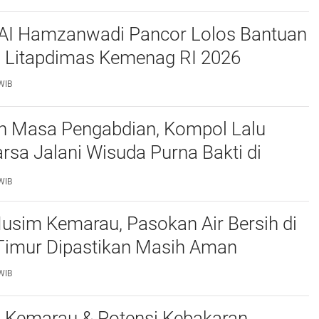
IAI Hamzanwadi Pancor Lolos Bantuan
n Litapdimas Kemenag RI 2026
WIB
n Masa Pengabdian, Kompol Lalu
sa Jalani Wisuda Purna Bakti di
ombok Timur
WIB
usim Kemarau, Pasokan Air Bersih di
imur Dipastikan Masih Aman
WIB
i Kemarau & Potensi Kebakaran,