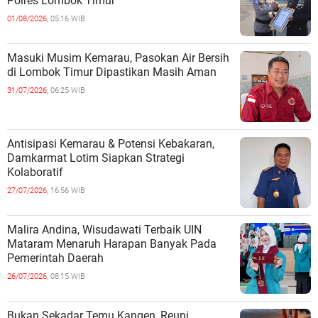
Polres Lombok Timur
01/08/2026,
05:16 WIB
Masuki Musim Kemarau, Pasokan Air Bersih
di Lombok Timur Dipastikan Masih Aman
31/07/2026,
06:25 WIB
Antisipasi Kemarau & Potensi Kebakaran,
Damkarmat Lotim Siapkan Strategi
Kolaboratif
27/07/2026,
16:56 WIB
Malira Andina, Wisudawati Terbaik UIN
Mataram Menaruh Harapan Banyak Pada
Pemerintah Daerah
26/07/2026,
08:15 WIB
Bukan Sekadar Temu Kangen, Reuni