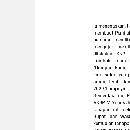
Ia menegaskan, t
membuat Pemiluka
pemuda memili
mengajak memili
dilakukan KNPI
Lombok Timur ak
"Harapan kami,
katalisator yan
aman, tertib da
2029,"harapnya.
Sementara itu, P
AKBP M Yunus Jun
tahapan inti, s
Bupati dan Waki
kemudian tahapan