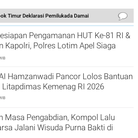
ok Timur Deklarasi Pemilukada Damai
Kesiapan Pengamanan HUT Ke-81 RI &
 Kapolri, Polres Lotim Apel Siaga
as
WIB
IAI Hamzanwadi Pancor Lolos Bantuan
n Litapdimas Kemenag RI 2026
WIB
n Masa Pengabdian, Kompol Lalu
sa Jalani Wisuda Purna Bakti di
ombok Timur