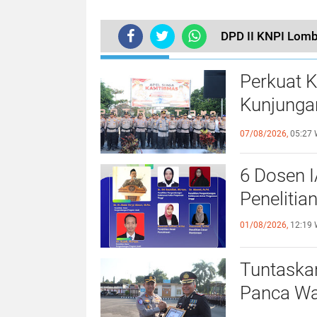
DPD II KNPI Lomb
TERUPDATE
Perkuat 
Kunjungan
Kamtibm
07/08/2026,
05:27 
6 Dosen 
Penelitia
01/08/2026,
12:19 
Tuntaska
Panca War
Polres L