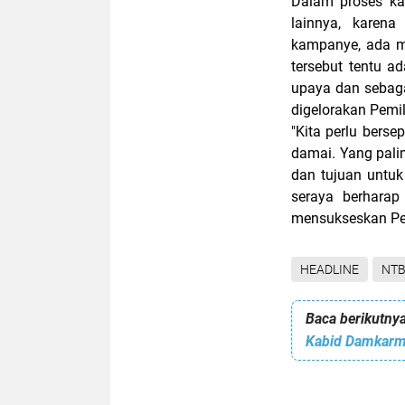
Dalam proses ka
lainnya, karen
kampanye, ada m
tersebut tentu 
upaya dan sebaga
digelorakan Pemi
"Kita perlu ber
damai. Yang pali
dan tujuan untuk 
seraya berharap
mensukseskan Pem
HEADLINE
NT
Baca berikutnya