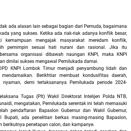
idak ada alasan lain sebagai bagian dari Pemuda, bagaimana
da yang sukses. Ketika ada riak-riak adanya konflik besar,
ki kemampuan mengajak masyarakat meredam konflik,
h pemimpin sesuai hati nurani dan rasional. Jika itu
 bersama organisasi dibawah naungan KNPI, maka KNPI
an dinilai sukses mengawal Pemilukada damai.
 DPD KNPI Lombok Timur menjadi penyambung lidah dan
g mendamaikan. Berikhtiar membuat kondusifitas daerah,
n nyaman, demi terlaksananya Pemilukada periode 2024-
elaksana Tugas (Plt) Wakil Direktorat Intelijen Polda NTB,
aidi, mengatakan, Pemilukada serentak ini telah memasuki
etelah pendaftaran Bapaslon Gubernur dan Wakil Gubernur,
l Bupati, ada penelitian berkas masing-masing Bapaslon,
 berikutnya penetapan calon, dan kampanye.