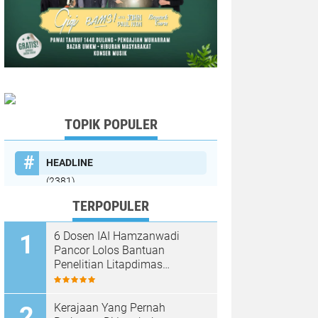
TOPIK POPULER
HEADLINE
(2381)
TERPOPULER
6 Dosen IAI Hamzanwadi
Pancor Lolos Bantuan
Penelitian Litapdimas
Kemenag RI 2026
Kerajaan Yang Pernah