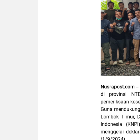
Nusrapost.com
--
di provinsi N
pemeriksaan kese
Guna mendukung 
Lombok Timur, D
Indonesia (KNPI
menggelar dekla
(1/9/2024).