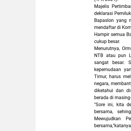
Majelis Pertimb
deklarasi Pemilu
Bapaslon yang m
mendaftar di Ko
Hampir semua Bap
cukup besar.
Menurutnya, Orm
NTB atau pun Lo
sangat besar.
kepemudaan yan
Timur, harus mel
negara, membant
diketahui dan d
berada di masing
"Sore ini, kita
bersama, sehin
Mewujudkan Pe
bersama,"katanya