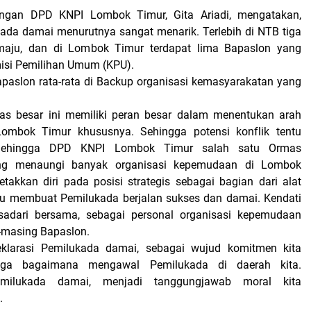
angan DPD KNPI Lombok Timur, Gita Ariadi, mengatakan,
kada damai menurutnya sangat menarik. Terlebih di NTB tiga
aju, dan di Lombok Timur terdapat lima Bapaslon yang
misi Pemilihan Umum (KPU).
aslon rata-rata di Backup organisasi kemasyarakatan yang
as besar ini memiliki peran besar dalam menentukan arah
mbok Timur khususnya. Sehingga potensi konflik tentu
 Sehingga DPD KNPI Lombok Timur salah satu Ormas
g menaungi banyak organisasi kepemudaan di Lombok
etakkan diri pada posisi strategis sebagai bagian dari alat
u membuat Pemilukada berjalan sukses dan damai. Kendati
isadari bersama, sebagai personal organisasi kepemudaan
-masing Bapaslon.
 deklarasi Pemilukada damai, sebagai wujud komitmen kita
gga bagaimana mengawal Pemilukada di daerah kita.
milukada damai, menjadi tanggungjawab moral kita
.