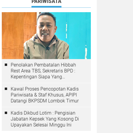
PARIWISATA
Penolakan Pembatalan Hibbah
Rest Area TBS, Sekretaris BPD :
Kepentingan Siapa Yang
Sebenarnya Kita Bela di Tanah
Sekolah ini?
Kawal Proses Pencopotan Kadis
Pariwisata & Staf Khusus, APIPI
Datangi BKPSDM Lombok Timur
Kadis Dikbud Lotim : Pengisian
Jabatan Kepsek Yang Kosong Di
Upayakan Selesai Minggu Ini