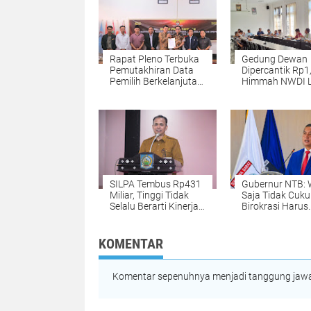
Rapat Pleno Terbuka
Gedung Dewan
Pemutakhiran Data
Dipercantik Rp1
Pemilih Berkelanjutan
Himmah NWDI L
Triwulan II 2026. KPU
Protes: Jalan M
Lotim Tetapkan
Banyak Yang Ru
1.045.187 Jumlah
Mana Skala Prio
Pemilih
SILPA Tembus Rp431
Gubernur NTB:
Miliar, Tinggi Tidak
Saja Tidak Cuku
Selalu Berarti Kinerja
Birokrasi Harus
Buruk : Memahami
Lincah
Substansi APBD NTB
2025
KOMENTAR
Komentar sepenuhnya menjadi tanggung jawab