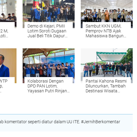
Demo di Kejari, PMII
Sambut KKN UGM,
,2 M,
Lotim Soroti Dugaan
Pemprov NTB Ajak
otim
Jual Beli Titik Dapur
Mahasiswa Bangun
asih
MBG
Desa Berdaya
sak,
ritas?
 WTP
Kolaborasi Dengan
Pantai Kahona Resmi
p,
DPD PAN Lotim,
Diluncurkan, Tambah
Yayasan Putri Rinjani
Destinasi Wisata
Bangkit Tetebatu
Unggulan Lombok
Serukan Stop
Timur
Pernikahan Dini &
Cegah Stunting
 komentator seperti diatur dalam UU ITE. #JernihBerkomentar