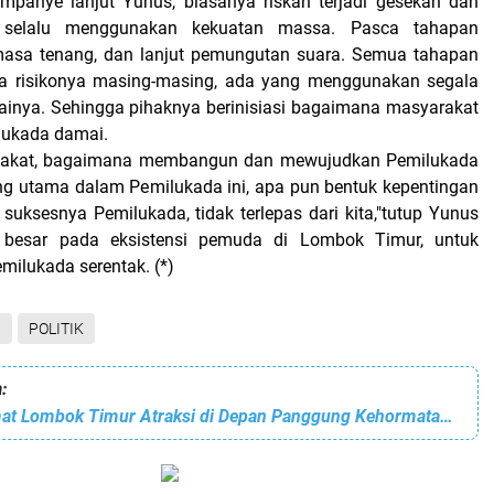
mpanye lanjut Yunus, biasanya riskan terjadi gesekan dan
a selalu menggunakan kekuatan massa. Pasca tahapan
asa tenang, dan lanjut pemungutan suara. Semua tahapan
ada risikonya masing-masing, ada yang menggunakan segala
inya. Sehingga pihaknya berinisiasi bagaimana masyarakat
lukada damai.
sepakat, bagaimana membangun dan mewujudkan Pemilukada
ng utama dalam Pemilukada ini, apa pun bentuk kepentingan
suksesnya Pemilukada, tidak terlepas dari kita,"tutup Yunus
 besar pada eksistensi pemuda di Lombok Timur, untuk
ilukada serentak. (*)
B
POLITIK
:
Kabid Damkarmat Lombok Timur Atraksi di Depan Panggung Kehormatan Karnaval HUT RI Ke 79